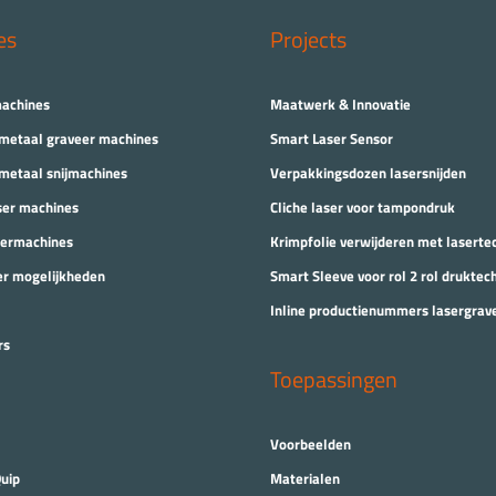
es
Projects
machines
Maatwerk & Innovatie
 metaal graveer machines
Smart Laser Sensor
 metaal snijmachines
Verpakkingsdozen lasersnijden
ser machines
Cliche laser voor tampondruk
eermachines
Krimpfolie verwijderen met laserte
er mogelijkheden
Smart Sleeve voor rol 2 rol druktec
Inline productienummers lasergrav
rs
Toepassingen
Voorbeelden
uip
Materialen