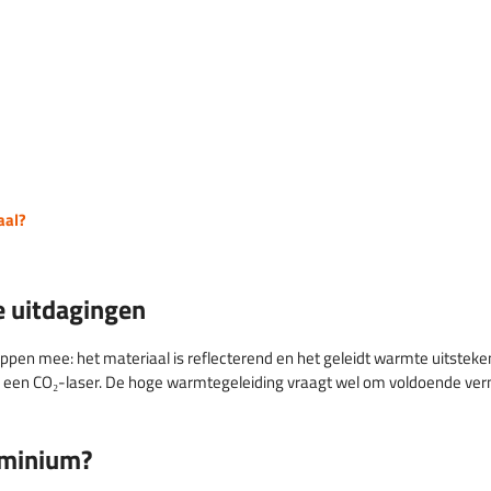
aal?
e uitdagingen
ppen mee: het materiaal is reflecterend en het geleidt warmte uitsteke
ij een CO₂-laser. De hoge warmtegeleiding vraagt wel om voldoende ve
uminium?