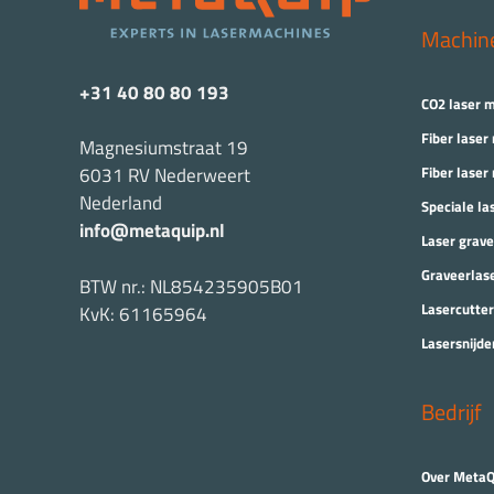
Machin
+31 40 80 80 193
CO2 laser 
Fiber laser
Magnesiumstraat 19
Fiber laser
6031 RV Nederweert
Nederland
Speciale la
info@metaquip.nl
Laser grav
Graveerlas
BTW nr.: NL854235905B01
Lasercutter
KvK: 61165964
Lasersnijde
Bedrijf
Over MetaQ