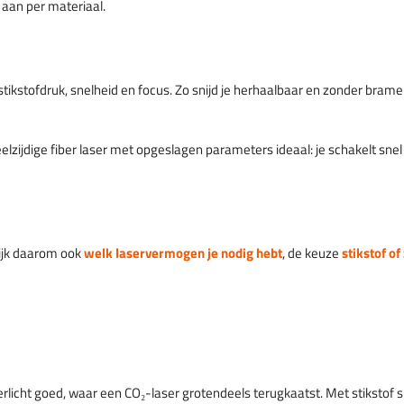
 aan per materiaal.
 stikstofdruk, snelheid en focus. Zo snijd je herhaalbaar en zonder bram
lzijdige fiber laser met opgeslagen parameters ideaal: je schakelt sne
ijk daarom ook
welk laservermogen je nodig hebt
, de keuze
stikstof of
erlicht goed, waar een CO₂-laser grotendeels terugkaatst. Met stikstof s