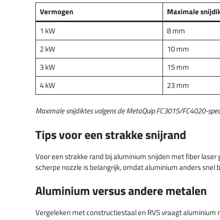
Vermogen
Maximale snijdik
1 kW
8 mm
2 kW
10 mm
3 kW
15 mm
4 kW
23 mm
Maximale snijdiktes volgens de MetaQuip FC3015/FC4020-specifica
Tips voor een strakke snijrand
Voor een strakke rand bij aluminium snijden met fiber laser 
scherpe nozzle is belangrijk, omdat aluminium anders snel
Aluminium versus andere metalen
Vergeleken met constructiestaal en RVS vraagt aluminium me