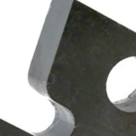
rs graveren
delen