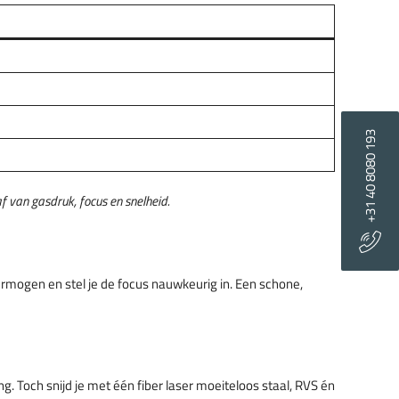
+31 40 8080 193
f van gasdruk, focus en snelheid.
vermogen en stel je de focus nauwkeurig in. Een schone,
 Toch snijd je met één fiber laser moeiteloos staal, RVS én