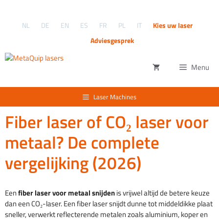
Ga
naar
NL
DE
EN
ES
FR
PL
IT
Kies uw laser
de
inhoud
Adviesgesprek
Menu
Laser Machines
Fiber laser of CO₂ laser voor
metaal? De complete
vergelijking (2026)
Een
fiber laser voor metaal snijden
is vrijwel altijd de betere keuze
dan een CO₂-laser. Een fiber laser snijdt dunne tot middeldikke plaat
sneller, verwerkt reflecterende metalen zoals aluminium, koper en