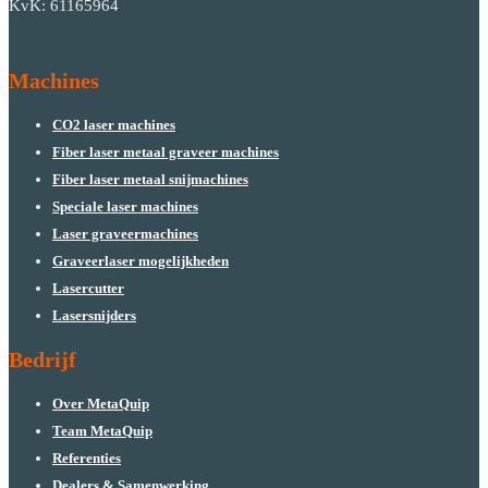
KvK: 61165964
Machines
CO2 laser machines
Fiber laser metaal graveer machines
Fiber laser metaal snijmachines
Speciale laser machines
Laser graveermachines
Graveerlaser mogelijkheden
Lasercutter
Lasersnijders
Bedrijf
Over MetaQuip
Team MetaQuip
Referenties
Dealers & Samenwerking