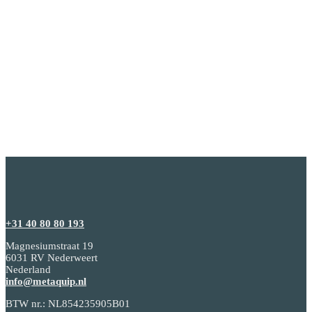
+31 40 80 80 193
Magnesiumstraat 19
6031 RV Nederweert
Nederland
info@metaquip.nl
BTW nr.: NL854235905B01