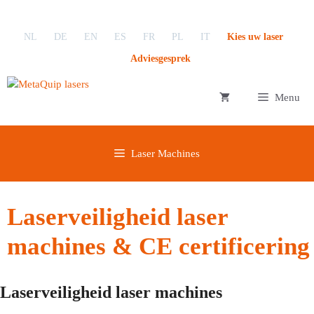
Ga
naar
NL
DE
EN
ES
FR
PL
IT
Kies uw laser
de
inhoud
Adviesgesprek
Menu
Laser Machines
Laserveiligheid laser
machines & CE certificering
Laserveiligheid laser machines