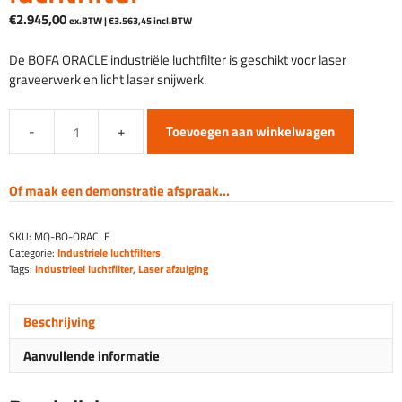
€
2.945,00
ex.BTW |
€
3.563,45
incl.BTW
De BOFA ORACLE industriële luchtfilter is geschikt voor laser
graveerwerk en licht laser snijwerk.
Toevoegen aan winkelwagen
BOFA
ORACLE
industriële
Of maak een demonstratie afspraak...
luchtfilter
aantal
SKU:
MQ-BO-ORACLE
Categorie:
Industriele luchtfilters
Tags:
industrieel luchtfilter
,
Laser afzuiging
Beschrijving
Aanvullende informatie