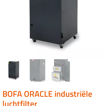
BOFA ORACLE industriële
luchtfilter