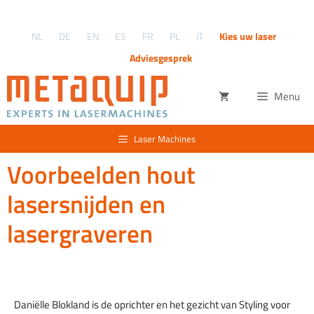
Ga
naar
NL
DE
EN
ES
FR
PL
IT
Kies uw laser
de
inhoud
Adviesgesprek
Menu
Laser Machines
Voorbeelden hout
lasersnijden en
lasergraveren
Daniëlle Blokland is de oprichter en het gezicht van Styling voor