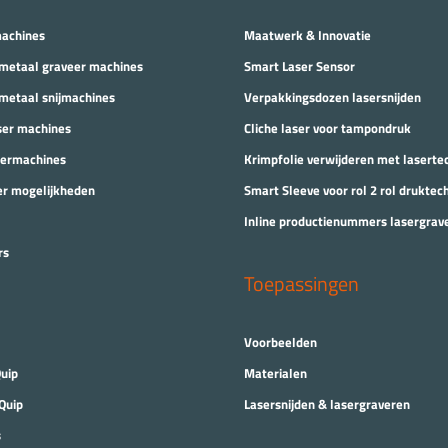
machines
Maatwerk & Innovatie
 metaal graveer machines
Smart Laser Sensor
 metaal snijmachines
Verpakkingsdozen lasersnijden
ser machines
Cliche laser voor tampondruk
eermachines
Krimpfolie verwijderen met laserte
er mogelijkheden
Smart Sleeve voor rol 2 rol druktec
Inline productienummers lasergrav
rs
Toepassingen
Voorbeelden
uip
Materialen
Quip
Lasersnijden & lasergraveren
s