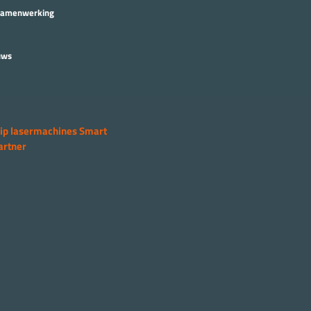
Samenwerking
uws