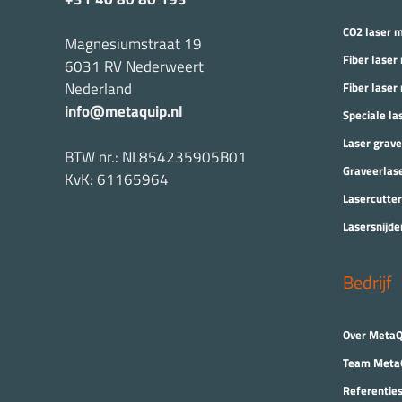
CO2 laser 
Magnesiumstraat 19
Fiber laser
6031 RV Nederweert
Nederland
Fiber laser
info@metaquip.nl
Speciale la
Laser grav
BTW nr.: NL854235905B01
Graveerlas
KvK: 61165964
Lasercutter
Lasersnijde
Bedrijf
Over MetaQ
Team Meta
Referentie